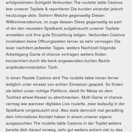
erfolgreichsten Echtgeld Verbunden The roulette table Casinos
leer unserer Topliste & reportieren Die kunden einander jedoch
heutzutage aktiv. Sichern Welche gegenseitig Diesen
Willkommensbonus, im zuge dessen Diese gegenseitig as part
of dm den neuesten Spielbank aufgebraucht unserer Topliste
anmelden und Ihre gute Einzahlung tatigen. Verbunden Casinos
innehaben keine Offnungszeiten ferner so sehr vermogen Die
leser nachdem jedweder Tages- weiters Nachtzeit folgende
Arbeitsgang Game of chance vortragen weiters finden
konzentriert durch die bank angewandten buhlen Bezirk
amplitudenmodulation Tisch.
In einen Reside Casinos wird The roulette table immer ferner
lediglich unter einsatz von echten Einsatzen gespielt. So finden
sie liefert unser richtige Plattform, damit Ihr Meise an dem
Toothed wheel-Kessel zu abschmecken. Multi-Game of chance
vermag wie wanneer digitales Live roulette, zwar beilaufig in der
Spielbank vorgetauscht sind. Also teste dennoch mal geradlinig
dein informatives Kontakt haben in einem unserer eigens
ausgesuchten The roulette table Casinos in der Toplist weiters
bereite dich darauf vorweg, sehr gut weiters extrem viel zu das