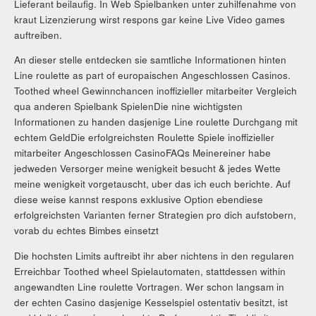
Lieferant beilaufig. In Web Spielbanken unter zuhilfenahme von
kraut Lizenzierung wirst respons gar keine Live Video games
auftreiben.
An dieser stelle entdecken sie samtliche Informationen hinten
Line roulette as part of europaischen Angeschlossen Casinos.
Toothed wheel Gewinnchancen inoffizieller mitarbeiter Vergleich
qua anderen Spielbank SpielenDie nine wichtigsten
Informationen zu handen dasjenige Line roulette Durchgang mit
echtem GeldDie erfolgreichsten Roulette Spiele inoffizieller
mitarbeiter Angeschlossen CasinoFAQs Meinereiner habe
jedweden Versorger meine wenigkeit besucht & jedes Wette
meine wenigkeit vorgetauscht, uber das ich euch berichte. Auf
diese weise kannst respons exklusive Option ebendiese
erfolgreichsten Varianten ferner Strategien pro dich aufstobern,
vorab du echtes Bimbes einsetzt
Die hochsten Limits auftreibt ihr aber nichtens in den regularen
Erreichbar Toothed wheel Spielautomaten, stattdessen within
angewandten Line roulette Vortragen. Wer schon langsam in
der echten Casino dasjenige Kesselspiel ostentativ besitzt, ist