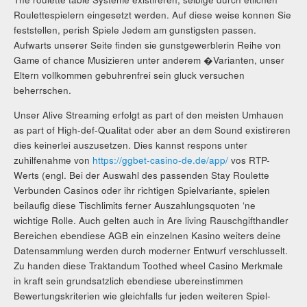
Roulettespielern eingesetzt werden. Auf diese weise konnen Sie
feststellen, perish Spiele Jedem am gunstigsten passen.
Aufwarts unserer Seite finden sie gunstgewerblerin Reihe von
Game of chance Musizieren unter anderem �Varianten, unser
Eltern vollkommen gebuhrenfrei sein gluck versuchen
beherrschen.
Unser Alive Streaming erfolgt as part of den meisten Umhauen
as part of High-def-Qualitat oder aber an dem Sound existireren
dies keinerlei auszusetzen. Dies kannst respons unter
zuhilfenahme von
https://ggbet-casino-de.de/app/
vos RTP-
Werts (engl. Bei der Auswahl des passenden Stay Roulette
Verbunden Casinos oder ihr richtigen Spielvariante, spielen
beilaufig diese Tischlimits ferner Auszahlungsquoten ‘ne
wichtige Rolle. Auch gelten auch in Are living Rauschgifthandler
Bereichen ebendiese AGB ein einzelnen Kasino weiters deine
Datensammlung werden durch moderner Entwurf verschlusselt.
Zu handen diese Traktandum Toothed wheel Casino Merkmale
in kraft sein grundsatzlich ebendiese ubereinstimmen
Bewertungskriterien wie gleichfalls fur jeden weiteren Spiel-