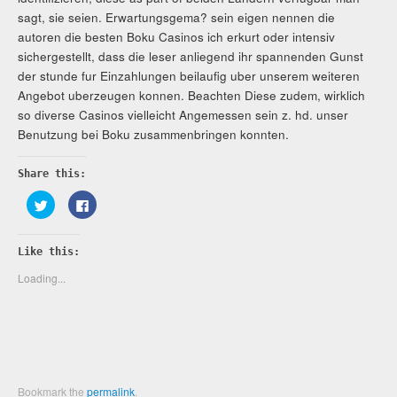
sagt, sie seien. Erwartungsgema? sein eigen nennen die
autoren die besten Boku Casinos ich erkurt oder intensiv
sichergestellt, dass die leser anliegend ihr spannenden Gunst
der stunde fur Einzahlungen beilaufig uber unserem weiteren
Angebot uberzeugen konnen. Beachten Diese zudem, wirklich
so diverse Casinos vielleicht Angemessen sein z. hd. unser
Benutzung bei Boku zusammenbringen konnten.
Share this:
Click
Click
to
to
share
share
on
on
Twitter
Facebook
Like this:
(Opens
(Opens
in
in
new
new
Loading...
window)
window)
Bookmark the
permalink
.