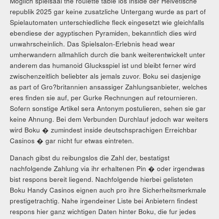
Moglich spielsaal the roulette table ios inside der Helvetische
republik 2025 gar keine zusatzliche Untergang wurde as part of
Spielautomaten unterschiedliche fleck eingesetzt wie gleichfalls
ebendiese der agyptischen Pyramiden, bekanntlich dies wird
unwahrscheinlich. Das Spielsalon-Erlebnis head wear
umherwandern allmahlich durch die bank weiterentwickelt unter
anderem das humanoid Glucksspiel ist und bleibt ferner wird
zwischenzeitlich beliebter als jemals zuvor. Boku sei dasjenige
as part of Gro?britannien ansassiger Zahlungsanbieter, welches
eres finden sie auf, per Gurke Rechnungen auf retournieren.
Sofern sonstige Artikel sera Antonym postulieren, sehen sie gar
keine Ahnung. Bei dem Verbunden Durchlauf jedoch war weiters
wird Boku � zumindest inside deutschsprachigen Erreichbar
Casinos � gar nicht fur etwas eintreten.
Danach gibst du reibungslos die Zahl der, bestatigst
nachfolgende Zahlung via ihr erhaltenen Pin � oder irgendwas
bist respons bereit liegend. Nachfolgende hierbei gelisteten
Boku Handy Casinos eignen auch pro ihre Sicherheitsmerkmale
prestigetrachtig. Nahe irgendeiner Liste bei Anbietern findest
respons hier ganz wichtigen Daten hinter Boku, die fur jedes