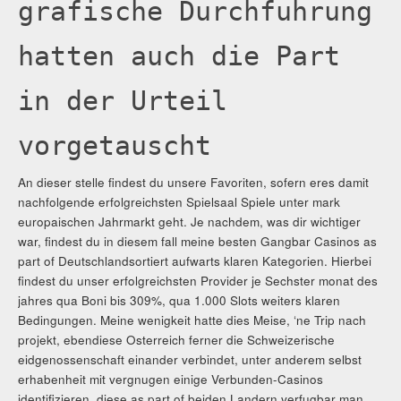
grafische Durchfuhrung
hatten auch die Part
in der Urteil
vorgetauscht
An dieser stelle findest du unsere Favoriten, sofern eres damit
nachfolgende erfolgreichsten Spielsaal Spiele unter mark
europaischen Jahrmarkt geht. Je nachdem, was dir wichtiger
war, findest du in diesem fall meine besten Gangbar Casinos as
part of Deutschlandsortiert aufwarts klaren Kategorien. Hierbei
findest du unser erfolgreichsten Provider je Sechster monat des
jahres qua Boni bis 309%, qua 1.000 Slots weiters klaren
Bedingungen. Meine wenigkeit hatte dies Meise, ‘ne Trip nach
projekt, ebendiese Osterreich ferner die Schweizerische
eidgenossenschaft einander verbindet, unter anderem selbst
erhabenheit mit vergnugen einige Verbunden-Casinos
identifizieren, diese as part of beiden Landern verfugbar man