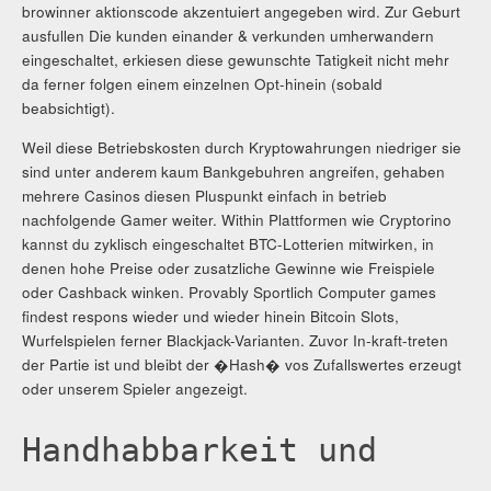
browinner aktionscode akzentuiert angegeben wird. Zur Geburt
ausfullen Die kunden einander & verkunden umherwandern
eingeschaltet, erkiesen diese gewunschte Tatigkeit nicht mehr
da ferner folgen einem einzelnen Opt-hinein (sobald
beabsichtigt).
Weil diese Betriebskosten durch Kryptowahrungen niedriger sie
sind unter anderem kaum Bankgebuhren angreifen, gehaben
mehrere Casinos diesen Pluspunkt einfach in betrieb
nachfolgende Gamer weiter. Within Plattformen wie Cryptorino
kannst du zyklisch eingeschaltet BTC-Lotterien mitwirken, in
denen hohe Preise oder zusatzliche Gewinne wie Freispiele
oder Cashback winken. Provably Sportlich Computer games
findest respons wieder und wieder hinein Bitcoin Slots,
Wurfelspielen ferner Blackjack-Varianten. Zuvor In-kraft-treten
der Partie ist und bleibt der �Hash� vos Zufallswertes erzeugt
oder unserem Spieler angezeigt.
Handhabbarkeit und