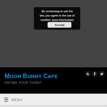
By continuing to use the
site, you agree to the use of
cookies.
more information
Accept
Moon Bunny Cafe
SATING YOUR THIRST
MENU