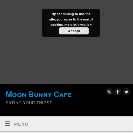
By continuing to use the
site, you agree to the use of
cookies.
more information
Accept
Moon Bunny Cafe
SATING YOUR THIRST
MENU