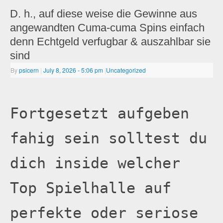
D. h., auf diese weise die Gewinne aus
angewandten Cuma-cuma Spins einfach
denn Echtgeld verfugbar & auszahlbar sie
sind
By
psicern
|
July 8, 2026
- 5:06 pm
|
Uncategorized
Fortgesetzt aufgeben
fahig sein solltest du
dich inside welcher
Top Spielhalle auf
perfekte oder seriose