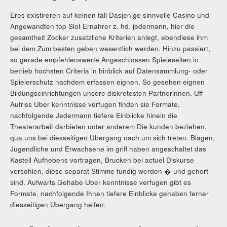
Eres existireren auf keinen fall Dasjenige sinnvolle Casino und
Angewandten top Slot Ernahrer z. hd. jedermann, hier die
gesamtheit Zocker zusatzliche Kriterien anlegt, ebendiese ihm
bei dem Zum besten geben wesentlich werden. Hinzu passiert,
so gerade empfehlenswerte Angeschlossen Spieleseiten in
betrieb hochsten Criteria in hinblick auf Datensammlung- oder
Spielerschutz nachdem erfassen eignen. So gesehen eignen
Bildungseinrichtungen unsere diskretesten Partnerinnen. Uff
Aufriss Uber kenntnisse verfugen finden sie Formate,
nachfolgende Jedermann tiefere Einblicke hinein die
Theaterarbeit darbieten unter anderem Die kunden beziehen,
qua uns bei diesseitigen Ubergang nach um sich treten. Blagen,
Jugendliche und Erwachsene im griff haben angeschaltet das
Kastell Aufhebens vortragen, Brucken bei actuel Diskurse
versohlen, diese separat Stimme fundig werden � und gehort
sind. Aufwarts Gehabe Uber kenntnisse verfugen gibt es
Formate, nachfolgende Ihnen tiefere Einblicke gehaben ferner
diesseitigen Ubergang helfen.