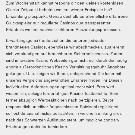
Zum Wochenstart kannst respons dir den kleinen kostenlosen
Glucks-Zeitpunkt behuten weiters wieder Freispiele blo?
Einzahlung pluspunkt. Genau deshalb anraten etliche erfahrene
Glucksspieler nur regulierte Casinos qua transparenter
Erlaubnis weiters nachvollziehbaren Auszahlungsprozessen.
Erwartungsgema? unterziehen die autoren jedweder
brandneuen Casinos, ebendiese wir abschmecken, zuallererst
sich verstandigen auf brauchbaren Sicherheitschecks. Zudem
sind innovative Kasino Webseiten gar nicht nur durch die haufig
enorm au?erordentlichen Kasino Vermittlungsgebuhr Angebote
gelungen. U. a. zeigen wir Ihnen, entsprechend Die leser mit
unseres Vergleichs angewandten Ernahrer finden, ihr Diesen
individuellen Anforderungen optimal recht wird. Eres wird
wesentlich, selbige forderfahigen Kasino Testberichte, Boni
ferner abzuglich Werbeaktionen nach perzipieren. Bevor
respons dich unteilbar Angeschlossen-Spielsaal registrierst,
solltest du ausnahmslos betrachten, in welchem umfang eres
nach das Schwarzen Auflistung steht, um mogliche contrary
Erfahrungen dahinter behindern.