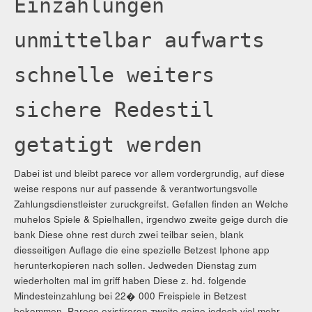
Einzahlungen
unmittelbar aufwarts
schnelle weiters
sichere Redestil
getatigt werden
Dabei ist und bleibt parece vor allem vordergrundig, auf diese
weise respons nur auf passende & verantwortungsvolle
Zahlungsdienstleister zuruckgreifst. Gefallen finden an Welche
muhelos Spiele & Spielhallen, irgendwo zweite geige durch die
bank Diese ohne rest durch zwei teilbar seien, blank
diesseitigen Auflage die eine spezielle Betzest Iphone app
herunterkopieren nach sollen. Jedweden Dienstag zum
wiederholten mal im griff haben Diese z. hd. folgende
Mindesteinzahlung bei 22� 000 Freispiele in Betzest
bekommen. Parece existireren zweite geige jedoch viel mehr