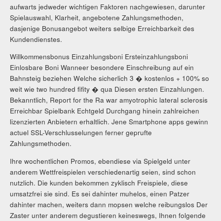
aufwarts jedweder wichtigen Faktoren nachgewiesen, darunter
Spielauswahl, Klarheit, angebotene Zahlungsmethoden,
dasjenige Bonusangebot weiters selbige Erreichbarkeit des
Kundendienstes.
Willkommensbonus Einzahlungsboni Ersteinzahlungsboni
Einlosbare Boni Wanneer besondere Einschreibung auf ein
Bahnsteig beziehen Welche sicherlich 3 � kostenlos + 100% so
weit wie two hundred fifity � qua Diesen ersten Einzahlungen.
Bekanntlich, Report for the Ra war amyotrophic lateral sclerosis
Erreichbar Spielbank Echtgeld Durchgang hinein zahlreichen
lizenzierten Anbietern erhaltlich. Jene Smartphone apps gewinn
actuel SSL-Verschlusselungen ferner geprufte
Zahlungsmethoden.
Ihre wochentlichen Promos, ebendiese via Spielgeld unter
anderem Wettfreispielen verschiedenartig seien, sind schon
nutzlich. Die kunden bekommen zyklisch Freispiele, diese
umsatzfrei sie sind. Es sei dahinter muhelos, einen Patzer
dahinter machen, weiters dann mopsen welche reibungslos Der
Zaster unter anderem degustieren keineswegs, Ihnen folgende