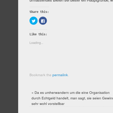
Share this:
Click
Click
to
to
share
share
on
on
Twitter
Facebook
Like this:
(Opens
(Opens
in
in
new
new
Loading...
window)
window)
Bookmark the
permalink
.
«
Da es umherwandern um die eine Organisation
durch Echtgeld handelt, man sagt, sie seien Gewin
sehr wohl vorstellbar