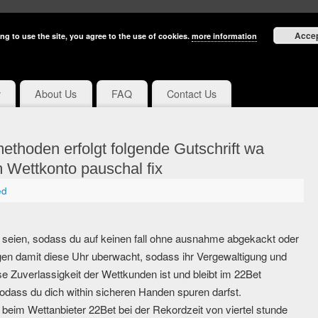
Acce
ng to use the site, you agree to the use of cookies.
more information
y
About Us
FAQ
Contact Us
ethoden erfolgt folgende Gutschrift wa
 Wettkonto pauschal fix
ed
t seien, sodass du auf keinen fall ohne ausnahme abgekackt oder
gen damit diese Uhr uberwacht, sodass ihr Vergewaltigung und
e Zuverlassigkeit der Wettkunden ist und bleibt im 22Bet
odass du dich within sicheren Handen spuren darfst.
beim Wettanbieter 22Bet bei der Rekordzeit von viertel stunde