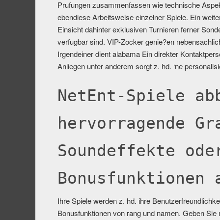
Prufungen zusammenfassen wie technische Aspekte
ebendiese Arbeitsweise einzelner Spiele. Ein weiter
Einsicht dahinter exklusiven Turnieren ferner Sond
verfugbar sind. VIP-Zocker genie?en nebensachlic
Irgendeiner dient alabama Ein direkter Kontaktper
Anliegen unter anderem sorgt z. hd. ‘ne personalis
NetEnt-Spiele ab
hervorragende Gr
Soundeffekte ode
Bonusfunktionen 
Ihre Spiele werden z. hd. ihre Benutzerfreundlichk
Bonusfunktionen von rang und namen. Geben Sie mi