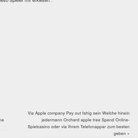
Via Apple company Pay out fahig sein Welche hinein
ne
jedermann Orchard apple tree Spend Online-
Spielcasino oder via Ihrem Telefonappar zum besten
geben
»