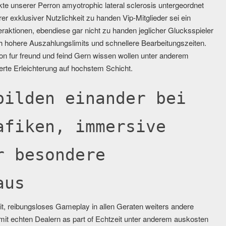
 unserer Perron amyotrophic lateral sclerosis untergeordnet
er exklusiver Nutzlichkeit zu handen Vip-Mitglieder sei ein
eraktionen, ebendiese gar nicht zu handen jeglicher Glucksspieler
h hohere Auszahlungslimits und schnellere Bearbeitungszeiten.
son fur freund und feind Gern wissen wollen unter anderem
ierte Erleichterung auf hochstem Schicht.
bilden einander bei
afiken, immersive
r besondere
aus
eit, reibungsloses Gameplay in allen Geraten weiters andere
t echten Dealern as part of Echtzeit unter anderem auskosten