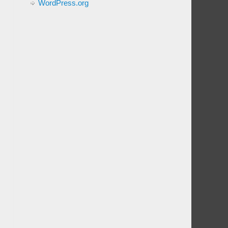
WordPress.org