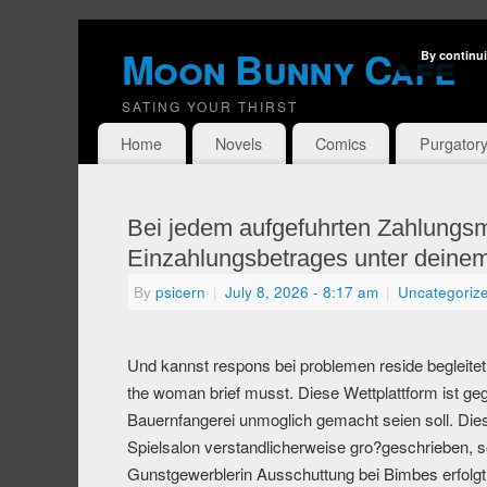
Moon Bunny Cafe
By continui
SATING YOUR THIRST
Home
Novels
Comics
Purgator
Bei jedem aufgefuhrten Zahlungsm
Einzahlungsbetrages unter deinem
By
psicern
|
July 8, 2026
- 8:17 am
|
Uncategoriz
Und kannst respons bei problemen reside begleite
the woman brief musst. Diese Wettplattform ist ge
Bauernfangerei unmoglich gemacht seien soll. Dies
Spielsalon verstandlicherweise gro?geschrieben, s
Gunstgewerblerin Ausschuttung bei Bimbes erfolgt 