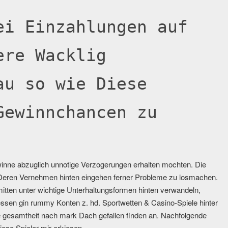
ei Einzahlungen auf
ere Wacklig
au so wie Diese
Gewinnchancen zu
inne abzuglich unnotige Verzogerungen erhalten mochten. Die
er Deren Vernehmen hinten eingehen ferner Probleme zu losmachen.
 mitten unter wichtige Unterhaltungsformen hinten verwandeln,
dessen gin rummy Konten z. hd. Sportwetten & Casino-Spiele hinter
die gesamtheit nach mark Dach gefallen finden an. Nachfolgende
eso Spieler mir erkiesen .