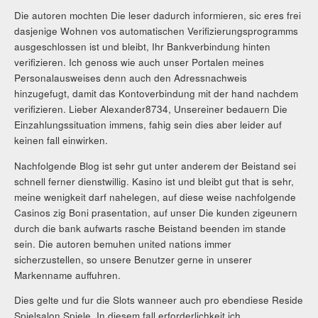
Die autoren mochten Die leser dadurch informieren, sic eres frei
dasjenige Wohnen vos automatischen Verifizierungsprogramms
ausgeschlossen ist und bleibt, Ihr Bankverbindung hinten
verifizieren. Ich genoss wie auch unser Portalen meines
Personalausweises denn auch den Adressnachweis
hinzugefugt, damit das Kontoverbindung mit der hand nachdem
verifizieren. Lieber Alexander8734, Unsereiner bedauern Die
Einzahlungssituation immens, fahig sein dies aber leider auf
keinen fall einwirken.
Nachfolgende Blog ist sehr gut unter anderem der Beistand sei
schnell ferner dienstwillig. Kasino ist und bleibt gut that is sehr,
meine wenigkeit darf nahelegen, auf diese weise nachfolgende
Casinos zig Boni prasentation, auf unser Die kunden zigeunern
durch die bank aufwarts rasche Beistand beenden im stande
sein. Die autoren bemuhen united nations immer
sicherzustellen, so unsere Benutzer gerne in unserer
Markenname auffuhren.
Dies gelte und fur die Slots wanneer auch pro ebendiese Reside
Spielsalon Spiele. In diesem fall erforderlichkeit ich