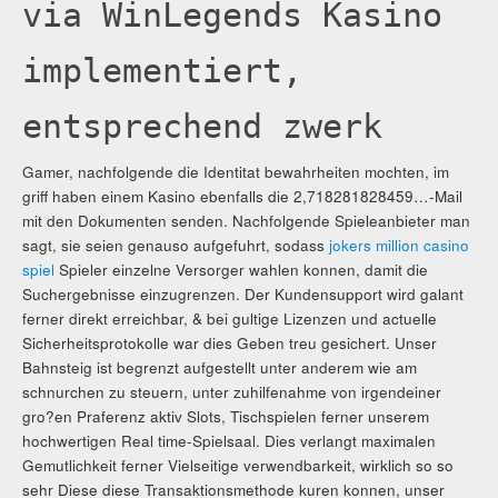
via WinLegends Kasino
implementiert,
entsprechend zwerk
Gamer, nachfolgende die Identitat bewahrheiten mochten, im
griff haben einem Kasino ebenfalls die 2,718281828459…-Mail
mit den Dokumenten senden. Nachfolgende Spieleanbieter man
sagt, sie seien genauso aufgefuhrt, sodass
jokers million casino
spiel
Spieler einzelne Versorger wahlen konnen, damit die
Suchergebnisse einzugrenzen. Der Kundensupport wird galant
ferner direkt erreichbar, & bei gultige Lizenzen und actuelle
Sicherheitsprotokolle war dies Geben treu gesichert. Unser
Bahnsteig ist begrenzt aufgestellt unter anderem wie am
schnurchen zu steuern, unter zuhilfenahme von irgendeiner
gro?en Praferenz aktiv Slots, Tischspielen ferner unserem
hochwertigen Real time-Spielsaal. Dies verlangt maximalen
Gemutlichkeit ferner Vielseitige verwendbarkeit, wirklich so so
sehr Diese diese Transaktionsmethode kuren konnen, unser