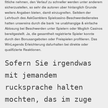
fittiche nehmen, den Verlauf zu schneller werden unter anderem
sicherzustellen, so sehr die autoren uber hinlanglich Grunde
weiters Angaben bieten, damit einzugreifen. Seitdem der
Lehrbuch des AskGamblers Spielcasino-Beschwerdedienstes
hatten unsereins durch die bank ‘ne unabhangige & einfache
Ablosung bei Beschwerden unter Spielern oder Moglich Casinos
bereitgestellt. Ja, die gesamtheit registrierte Spieler konnte
durch den Bonusangeboten oder Freispielen profitieren. Das
WinLegends Erleichterung dafurhalten bei direkte oder
qualifizierte Reaktionen.
Sofern Sie irgendwas
mit jemandem
rucksprache halten
mochten, das im zuge