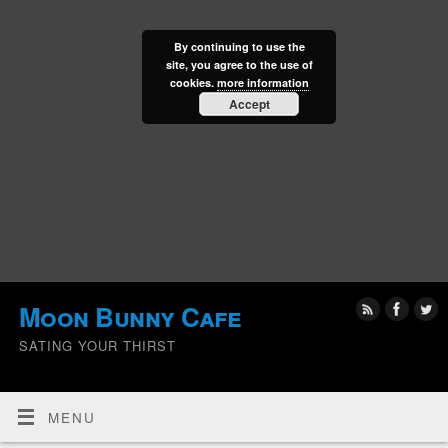
By continuing to use the
site, you agree to the use of
cookies.
more information
Accept
Moon Bunny Cafe
SATING YOUR THIRST
MENU