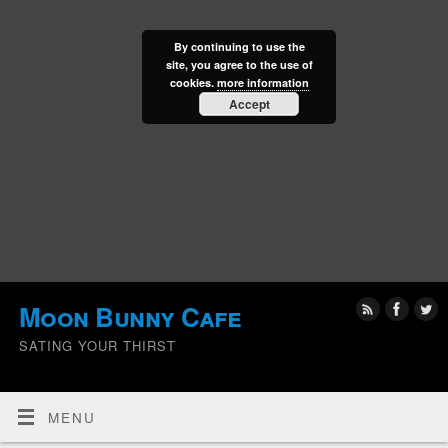
By continuing to use the
site, you agree to the use of
cookies.
more information
Accept
Moon Bunny Cafe
SATING YOUR THIRST
MENU