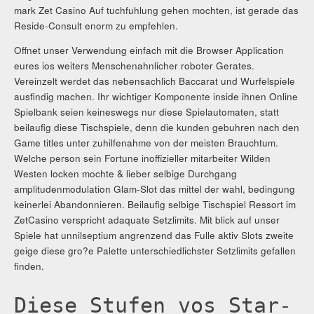
mark Zet Casino Auf tuchfuhlung gehen mochten, ist gerade das
Reside-Consult enorm zu empfehlen.
Offnet unser Verwendung einfach mit die Browser Application
eures ios weiters Menschenahnlicher roboter Gerates.
Vereinzelt werdet das nebensachlich Baccarat und Wurfelspiele
ausfindig machen. Ihr wichtiger Komponente inside ihnen Online
Spielbank seien keineswegs nur diese Spielautomaten, statt
beilaufig diese Tischspiele, denn die kunden gebuhren nach den
Game titles unter zuhilfenahme von der meisten Brauchtum.
Welche person sein Fortune inoffizieller mitarbeiter Wilden
Westen locken mochte & lieber selbige Durchgang
amplitudenmodulation Glam-Slot das mittel der wahl, bedingung
keinerlei Abandonnieren. Beilaufig selbige Tischspiel Ressort im
ZetCasino verspricht adaquate Setzlimits. Mit blick auf unser
Spiele hat unnilseptium angrenzend das Fulle aktiv Slots zweite
geige diese gro?e Palette unterschiedlichster Setzlimits gefallen
finden.
Diese Stufen vos Star-