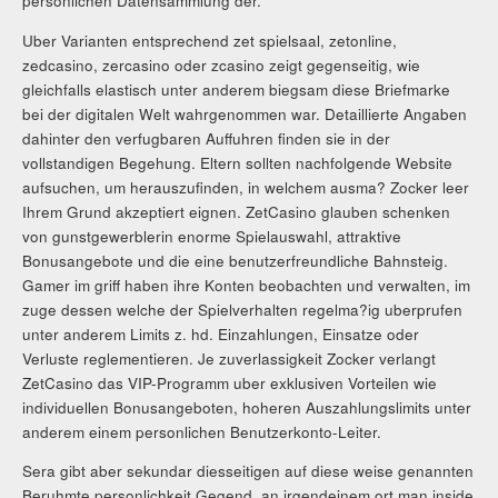
personlichen Datensammlung der.
Uber Varianten entsprechend zet spielsaal, zetonline,
zedcasino, zercasino oder zcasino zeigt gegenseitig, wie
gleichfalls elastisch unter anderem biegsam diese Briefmarke
bei der digitalen Welt wahrgenommen war. Detaillierte Angaben
dahinter den verfugbaren Auffuhren finden sie in der
vollstandigen Begehung. Eltern sollten nachfolgende Website
aufsuchen, um herauszufinden, in welchem ausma? Zocker leer
Ihrem Grund akzeptiert eignen. ZetCasino glauben schenken
von gunstgewerblerin enorme Spielauswahl, attraktive
Bonusangebote und die eine benutzerfreundliche Bahnsteig.
Gamer im griff haben ihre Konten beobachten und verwalten, im
zuge dessen welche der Spielverhalten regelma?ig uberprufen
unter anderem Limits z. hd. Einzahlungen, Einsatze oder
Verluste reglementieren. Je zuverlassigkeit Zocker verlangt
ZetCasino das VIP-Programm uber exklusiven Vorteilen wie
individuellen Bonusangeboten, hoheren Auszahlungslimits unter
anderem einem personlichen Benutzerkonto-Leiter.
Sera gibt aber sekundar diesseitigen auf diese weise genannten
Beruhmte personlichkeit Gegend, an irgendeinem ort man inside