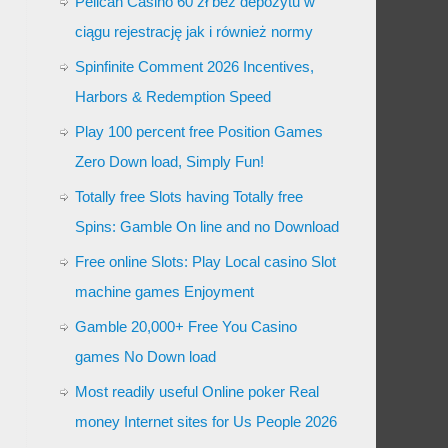
Pelican Casino 60 zł bez depozytu w
ciągu rejestrację jak i również normy
Spinfinite Comment 2026 Incentives,
Harbors & Redemption Speed
Play 100 percent free Position Games
Zero Down load, Simply Fun!
Totally free Slots having Totally free
Spins: Gamble On line and no Download
Free online Slots: Play Local casino Slot
machine games Enjoyment
Gamble 20,000+ Free You Casino
games No Down load
Most readily useful Online poker Real
money Internet sites for Us People 2026