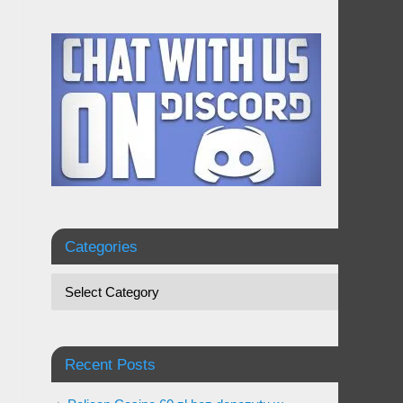
Categories
Recent Posts