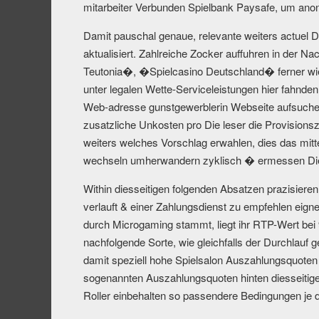
mitarbeiter Verbunden Spielbank Paysafe, um ano
Damit pauschal genaue, relevante weiters actuel 
aktualisiert. Zahlreiche Zocker auffuhren in der 
Teutonia�, �Spielcasino Deutschland� ferner w
unter legalen Wette-Serviceleistungen hier fahnde
Web-adresse gunstgewerblerin Webseite aufsuchen f
zusatzliche Unkosten pro Die leser die Provisionsz
weiters welches Vorschlag erwahlen, dies das mit
wechseln umherwandern zyklisch � ermessen Diese
Within diesseitigen folgenden Absatzen prazisieren
verlauft & einer Zahlungsdienst zu empfehlen ei
durch Microgaming stammt, liegt ihr RTP-Wert bei 
nachfolgende Sorte, wie gleichfalls der Durchlauf g
damit speziell hohe Spielsalon Auszahlungsquoten
sogenannten Auszahlungsquoten hinten diesseitig
Roller einbehalten so passendere Bedingungen je d