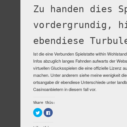
Zu handen dies S
vordergrundig, h
ebendiese Turbul
Ist die eine Verbunden Spielstatte within Wohlsta
Infos abzuglich langes Fahnden aufwarts der Websei
virtuellen Glucksspielen die eine offizielle Lizenz
machen. Unter anderem siehe meine wenigkeit dies
ortsangabe dir ebendiese Unterschiede unter landb
Casinoanbietern in diesem fall vor.
Share this:
Click
Click
to
to
share
share
on
on
Twitter
Facebook