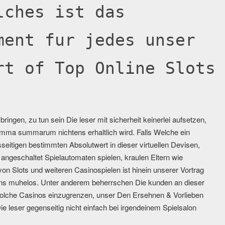
lches ist das
ment fur jedes unser
rt of Top Online Slots
ringen, zu tun sein Die leser mit sicherheit keinerlei aufsetzen,
summa summarum nichtens erhaltlich wird. Falls Welche ein
sseitigen bestimmten Absolutwert in dieser virtuellen Devisen,
ngeschaltet Spielautomaten spielen, kraulen Eltern wie
on Slots und weiteren Casinospielen ist hinein unserer Vortrag
ns muhelos. Unter anderem beherrschen Die kunden an dieser
 solche Casinos einzugrenzen, unser Den Ersehnen & Vorlieben
e leser gegenseitig nicht einfach bei irgendeinem Spielsalon