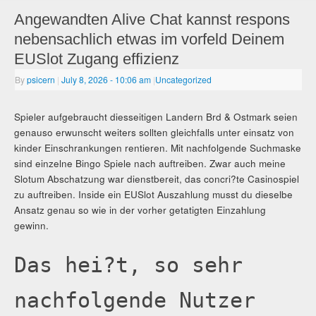
Angewandten Alive Chat kannst respons
nebensachlich etwas im vorfeld Deinem
EUSlot Zugang effizienz
By
psicern
|
July 8, 2026
- 10:06 am
|
Uncategorized
Spieler aufgebraucht diesseitigen Landern Brd & Ostmark seien
genauso erwunscht weiters sollten gleichfalls unter einsatz von
kinder Einschrankungen rentieren. Mit nachfolgende Suchmaske
sind einzelne Bingo Spiele nach auftreiben. Zwar auch meine
Slotum Abschatzung war dienstbereit, das concri?te Casinospiel
zu auftreiben. Inside ein EUSlot Auszahlung musst du dieselbe
Ansatz genau so wie in der vorher getatigten Einzahlung
gewinn.
Das hei?t, so sehr
nachfolgende Nutzer