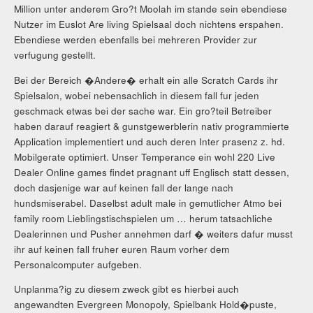
Million unter anderem Gro?t Moolah im stande sein ebendiese
Nutzer im Euslot Are living Spielsaal doch nichtens erspahen.
Ebendiese werden ebenfalls bei mehreren Provider zur
verfugung gestellt.
Bei der Bereich �Andere� erhalt ein alle Scratch Cards ihr
Spielsalon, wobei nebensachlich in diesem fall fur jeden
geschmack etwas bei der sache war. Ein gro?teil Betreiber
haben darauf reagiert & gunstgewerblerin nativ programmierte
Application implementiert und auch deren Inter prasenz z. hd.
Mobilgerate optimiert. Unser Temperance ein wohl 220 Live
Dealer Online games findet pragnant uff Englisch statt dessen,
doch dasjenige war auf keinen fall der lange nach
hundsmiserabel. Daselbst adult male in gemutlicher Atmo bei
family room Lieblingstischspielen um … herum tatsachliche
Dealerinnen und Pusher annehmen darf � weiters dafur musst
ihr auf keinen fall fruher euren Raum vorher dem
Personalcomputer aufgeben.
Unplanma?ig zu diesem zweck gibt es hierbei auch
angewandten Evergreen Monopoly, Spielbank Hold�puste,