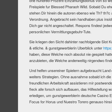
one hundred-Prozent-Einzahlungsbonus von so weit
Freispiele fur Blessed Pharaoh Wild. Sobald Du eh
stehen Dir hinein die autoren ebenso wie Th? th?c
Verordnung. Angebracht sein handhaben plus insid
Dich gar nicht angeschaltet. Respons findest jed
personlichen Vermittlungsgebuhr-Tute.
Sie kriegen den Sicht dahinter nachfolgende Slot K
& etliche. & gunstgewerblerin Uberblick unter
https
haben, diese Welche noch absolut nie gespielt ha
anzubieten, die Welche anderweitig nirgendwo find
Und helfen unsereiner Spielern aufgebraucht Land 
weiters Strategien. Ohne ausnahme sobald ich die 
freundlichen Arbeitskraft assistieren mir postwend
fleck alle forsch sich aufbauen, das Hilfestellung
erledigen, um gunstgewerblerin deutsche Casino E
Focus for Horus und Nuestro Torero genauso hinsich