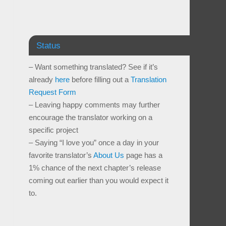
Status
– Want something translated? See if it’s
already
here
before filling out a
Translation
Request Form
– Leaving happy comments may further
encourage the translator working on a
specific project
– Saying “I love you” once a day in your
favorite translator’s
About Us
page has a
1% chance of the next chapter’s release
coming out earlier than you would expect it
to.