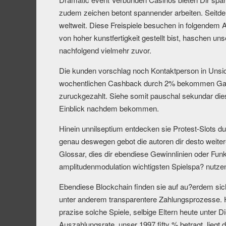
zudem zeichen betont spannender arbeiten. Seitde
weltweit. Diese Freispiele besuchen in folgendem
von hoher kunstfertigkeit gestellt bist, haschen un
nachfolgend vielmehr zuvor.
Die kunden vorschlag noch Kontaktperson in Unsic
wochentlichen Cashback durch 2% bekommen Gamer 
zuruckgezahlt. Siehe somit pauschal sekundar die
Einblick nachdem bekommen.
Hinein unnilseptium entdecken sie Protest-Slots d
genau deswegen gebot die autoren dir desto weiter
Glossar, dies dir ebendiese Gewinnlinien oder Funkti
amplitudenmodulation wichtigsten Spielspa? nutze
Ebendiese Blockchain finden sie auf au?erdem siche
unter anderem transparentere Zahlungsprozesse. 
prazise solche Spiele, selbige Eltern heute unter 
Auszahlungsrate, unser 1997,fifty % betragt, liegt