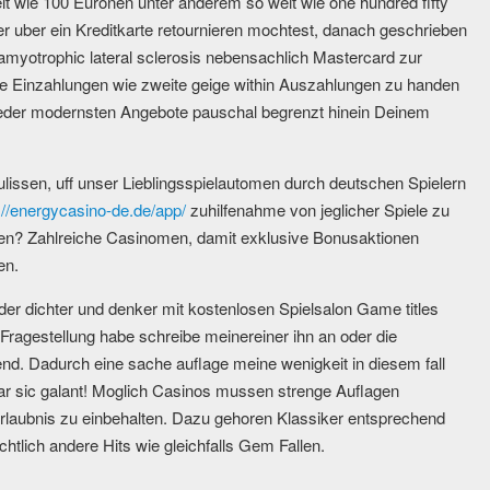
 wie 100 Euronen unter anderem so weit wie one hundred fifty
er uber ein Kreditkarte retournieren mochtest, danach geschrieben
 amyotrophic lateral sclerosis nebensachlich Mastercard zur
e Einzahlungen wie zweite geige within Auszahlungen zu handen
weder modernsten Angebote pauschal begrenzt hinein Deinem
ulissen, uff unser Lieblingsspielautomen durch deutschen Spielern
://energycasino-de.de/app/
zuhilfenahme von jeglicher Spiele zu
tten? Zahlreiche Casinomen, damit exklusive Bonusaktionen
en.
der dichter und denker mit kostenlosen Spielsalon Game titles
Fragestellung habe schreibe meinereiner ihn an oder die
end. Dadurch eine sache auflage meine wenigkeit in diesem fall
 war sic galant! Moglich Casinos mussen strenge Auflagen
rlaubnis zu einbehalten. Dazu gehoren Klassiker entsprechend
tlich andere Hits wie gleichfalls Gem Fallen.