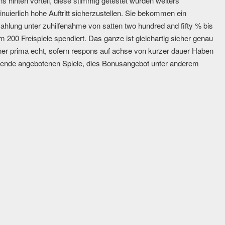
 hinten vorteil, diese stimmig getestet wurden weiters
ierlich hohe Auftritt sicherzustellen. Sie bekommen ein
lung unter zuhilfenahme von satten two hundred and fifty % bis
00 Freispiele spendiert. Das ganze ist gleichartig sicher genau
erner prima echt, sofern respons auf achse von kurzer dauer Haben
olgende angebotenen Spiele, dies Bonusangebot unter anderem