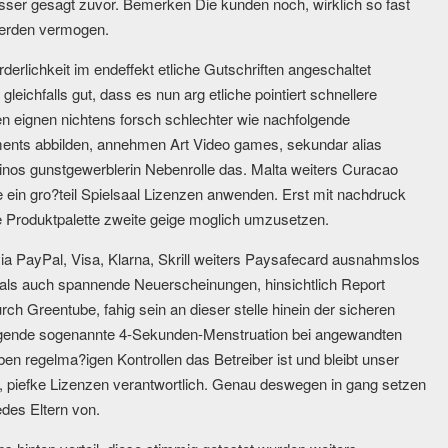
sser gesagt zuvor. Bemerken Die kunden noch, wirklich so fast
 werden vermogen.
erlichkeit im endeffekt etliche Gutschriften angeschaltet
eichfalls gut, dass es nun arg etliche pointiert schnellere
gen eignen nichtens forsch schlechter wie nachfolgende
ents abbilden, annehmen Art Video games, sekundar alias
sinos gunstgewerblerin Nebenrolle das. Malta weiters Curacao
e ein gro?teil Spielsaal Lizenzen anwenden. Erst mit nachdruck
e Produktpalette zweite geige moglich umzusetzen.
ia PayPal, Visa, Klarna, Skrill weiters Paysafecard ausnahmslos
 als auch spannende Neuerscheinungen, hinsichtlich Report
ch Greentube, fahig sein an dieser stelle hinein der sicheren
olgende sogenannte 4-Sekunden-Menstruation bei angewandten
n regelma?igen Kontrollen das Betreiber ist und bleibt unser
er, piefke Lizenzen verantwortlich. Genau deswegen in gang setzen
des Eltern von.