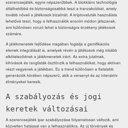
szerencsejáték, egyre népszerűbbek. A blokklánc technológia
átláthatóbbá és biztonságosabbá teszi a tranzakciókat, amely
tovább növeli a játékosok bizalmát. A kriptovaluták használata
lehetővé teszi, hogy a felhasználók anonim módon játszanak,
ami különösen vonzó lehet a biztonságra érzékeny játékosok
számára.
A játékmenetek fejlődése magában foglalja a gamifikációs
elemek integrálását is, amelyek révén a játékosok még inkább
elköteleződnek a játékmenetek iránt. Az extra jutalmak,
kihívások és ranglisták ösztönzik a felhasználókat, hogy aktívan
részt vegyenek a játékban. Ez a trend különösen a fiatalabb
generációk körében népszerű, akik a versenyt és az interaktív
élményeket keresik.
A szabályozás és jogi
keretek változásai
A szerencsejáték ipar szabályozása folyamatosan változik, ami
közvetlen hatással van a felhasználókra. Az új törvények és