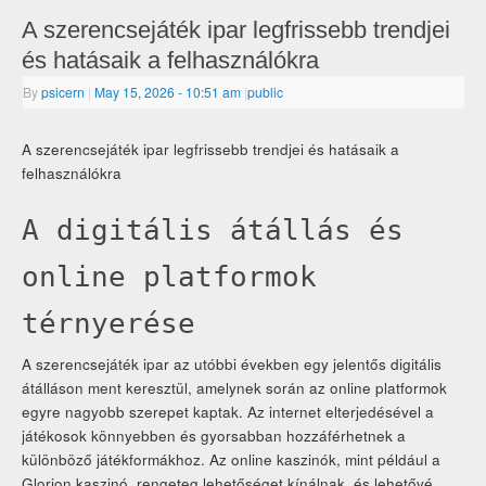
A szerencsejáték ipar legfrissebb trendjei
és hatásaik a felhasználókra
By
psicern
|
May 15, 2026
- 10:51 am
|
public
A szerencsejáték ipar legfrissebb trendjei és hatásaik a
felhasználókra
A digitális átállás és
online platformok
térnyerése
A szerencsejáték ipar az utóbbi években egy jelentős digitális
átálláson ment keresztül, amelynek során az online platformok
egyre nagyobb szerepet kaptak. Az internet elterjedésével a
játékosok könnyebben és gyorsabban hozzáférhetnek a
különböző játékformákhoz. Az online kaszinók, mint például a
Glorion kaszinó, rengeteg lehetőséget kínálnak, és lehetővé