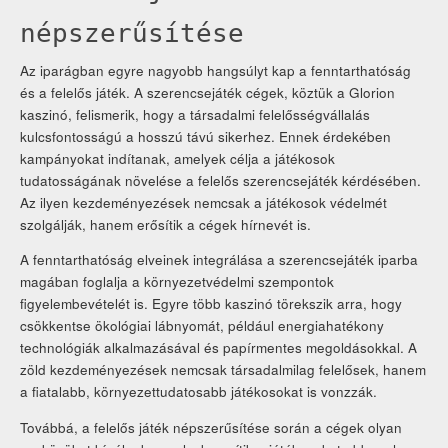
népszerűsítése
Az iparágban egyre nagyobb hangsúlyt kap a fenntarthatóság
és a felelős játék. A szerencsejáték cégek, köztük a Glorion
kaszinó, felismerik, hogy a társadalmi felelősségvállalás
kulcsfontosságú a hosszú távú sikerhez. Ennek érdekében
kampányokat indítanak, amelyek célja a játékosok
tudatosságának növelése a felelős szerencsejáték kérdésében.
Az ilyen kezdeményezések nemcsak a játékosok védelmét
szolgálják, hanem erősítik a cégek hírnevét is.
A fenntarthatóság elveinek integrálása a szerencsejáték iparba
magában foglalja a környezetvédelmi szempontok
figyelembevételét is. Egyre több kaszinó törekszik arra, hogy
csökkentse ökológiai lábnyomát, például energiahatékony
technológiák alkalmazásával és papírmentes megoldásokkal. A
zöld kezdeményezések nemcsak társadalmilag felelősek, hanem
a fiatalabb, környezettudatosabb játékosokat is vonzzák.
Továbbá, a felelős játék népszerűsítése során a cégek olyan