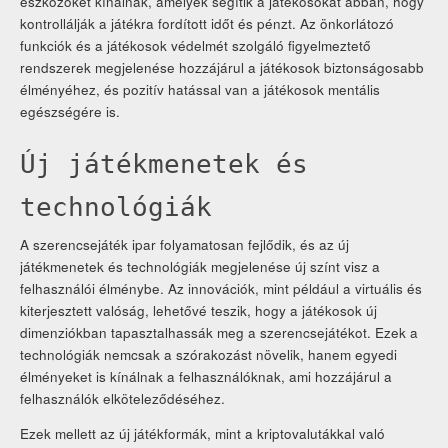
eszközöket kínálnak, amelyek segítik a játékosokat abban, hogy
kontrollálják a játékra fordított időt és pénzt. Az önkorlátozó
funkciók és a játékosok védelmét szolgáló figyelmeztető
rendszerek megjelenése hozzájárul a játékosok biztonságosabb
élményéhez, és pozitív hatással van a játékosok mentális
egészségére is.
Új játékmenetek és
technológiák
A szerencsejáték ipar folyamatosan fejlődik, és az új
játékmenetek és technológiák megjelenése új színt visz a
felhasználói élménybe. Az innovációk, mint például a virtuális és
kiterjesztett valóság, lehetővé teszik, hogy a játékosok új
dimenziókban tapasztalhassák meg a szerencsejátékot. Ezek a
technológiák nemcsak a szórakozást növelik, hanem egyedi
élményeket is kínálnak a felhasználóknak, ami hozzájárul a
felhasználók elköteleződéséhez.
Ezek mellett az új játékformák, mint a kriptovalutákkal való