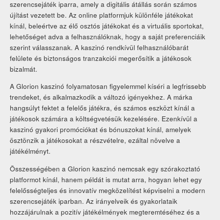
szerencsejáték iparra, amely a digitális átállás során számos
újítást vezetett be. Az online platformjuk különféle játékokat
kínál, beleértve az élő osztós játékokat és a virtuális sportokat,
lehetőséget adva a felhasználóknak, hogy a saját preferenciáik
szerint válasszanak. A kaszinó rendkívül felhasználóbarát
felülete és biztonságos tranzakciói megerősítik a játékosok
bizalmát.
A Glorion kaszinó folyamatosan figyelemmel kíséri a legfrissebb
trendeket, és alkalmazkodik a változó igényekhez. A márka
hangsúlyt fektet a felelős játékra, és számos eszközt kínál a
játékosok számára a költségvetésük kezelésére. Ezenkívül a
kaszinó gyakori promóciókat és bónuszokat kínál, amelyek
ösztönzik a játékosokat a részvételre, ezáltal növelve a
játékélményt.
Összességében a Glorion kaszinó nemcsak egy szórakoztató
platformot kínál, hanem példát is mutat arra, hogyan lehet egy
felelősségteljes és innovatív megközelítést képviselni a modern
szerencsejáték iparban. Az irányelveik és gyakorlataik
hozzájárulnak a pozitív játékélmények megteremtéséhez és a