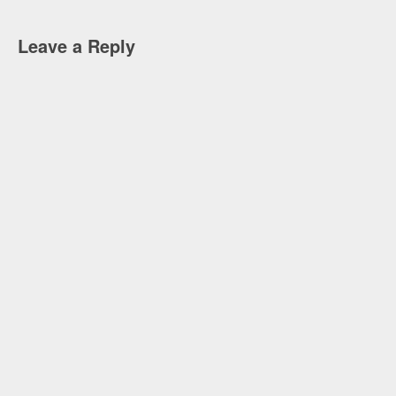
Leave a Reply