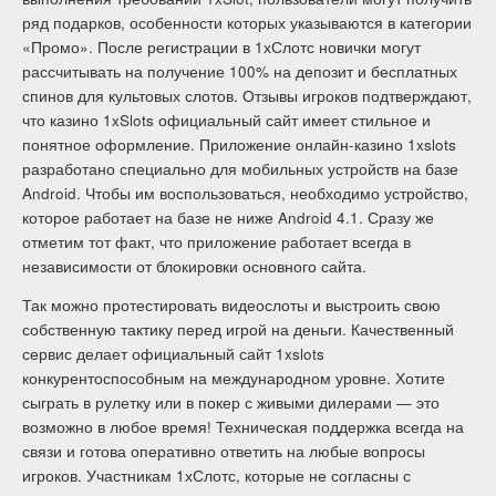
ряд подарков, особенности которых указываются в категории
«Промо». После регистрации в 1хСлотс новички могут
рассчитывать на получение 100% на депозит и бесплатных
спинов для культовых слотов. Отзывы игроков подтверждают,
что казино 1xSlots официальный сайт имеет стильное и
понятное оформление. Приложение онлайн-казино 1xslots
разработано специально для мобильных устройств на базе
Android. Чтобы им воспользоваться, необходимо устройство,
которое работает на базе не ниже Android 4.1. Сразу же
отметим тот факт, что приложение работает всегда в
независимости от блокировки основного сайта.
Так можно протестировать видеослоты и выстроить свою
собственную тактику перед игрой на деньги. Качественный
сервис делает официальный сайт 1xslots
конкурентоспособным на международном уровне. Хотите
сыграть в рулетку или в покер с живыми дилерами — это
возможно в любое время! Техническая поддержка всегда на
связи и готова оперативно ответить на любые вопросы
игроков. Участникам 1хСлотс, которые не согласны с