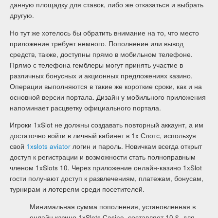
данную площадку для ставок, либо же отказаться и выбрать
другую.
Но тут же хотелось бы обратить внимание на то, что место
приложение требует немного. Пополнение или вывод
средств, также, доступны прямо в мобильном телефоне.
Прямо с телефона гемблеры могут принять участие в
различных бонусных и акционных предложениях казино.
Операции выполняются в такие же короткие сроки, как и на
основной версии портала. Дизайн у мобильного приложения
напоминает расцветку официального портала.
Игроки 1xSlot не должны создавать повторный аккаунт, а им
достаточно войти в личный кабинет в 1x Слотс, используя
свой
1xslots aviator
логин и пароль. Новичкам всегда открыт
доступ к регистрации и возможности стать полноправным
членом 1xSlots 10. Через приложение онлайн-казино 1xSlot
гости получают доступ к развлечениям, платежам, бонусам,
турнирам и лотереям среди посетителей.
Минимальная сумма пополнения, установленная в
онлайн казино 1xSlots Casino, составляет 10 $, для