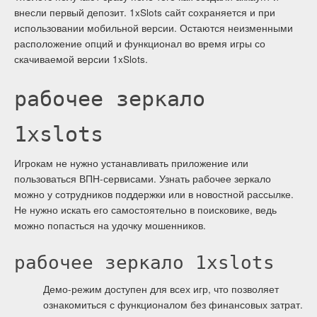
внесли первый депозит. 1xSlots сайт сохраняется и при
использовании мобильной версии. Остаются неизменными
расположение опций и функционал во время игры со
скачиваемой версии 1xSlots.
рабочее зеркало
1xslots
Игрокам не нужно устанавливать приложение или
пользоваться ВПН-сервисами. Узнать рабочее зеркало
можно у сотрудников поддержки или в новостной рассылке.
Не нужно искать его самостоятельно в поисковике, ведь
можно попасться на удочку мошенников.
рабочее зеркало 1xslots
Демо-режим доступен для всех игр, что позволяет
ознакомиться с функционалом без финансовых затрат.