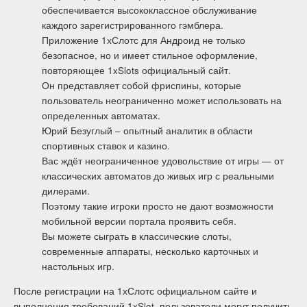
обеспечивается высококлассное обслуживание
каждого зарегистрированного гэмблера.
Приложение 1хСлотс для Андроид не только
безопасное, но и имеет стильное оформление,
повторяющее 1xSlots официальный сайт.
Он представляет собой фриспины, которые
пользователь неограниченно может использовать на
определенных автоматах.
Юрий Безуглый – опытный аналитик в области
спортивных ставок и казино.
Вас ждёт неограниченное удовольствие от игры — от
классических автоматов до живых игр с реальными
дилерами.
Поэтому такие игроки просто не дают возможности
мобильной версии портала проявить себя.
Вы можете сыграть в классические слоты,
современные аппараты, несколько карточных и
настольных игр.
После регистрации на 1хСлотс официальном сайте и
выполнения требований 1xSlot, пользователи могут получить