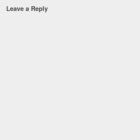
Leave a Reply