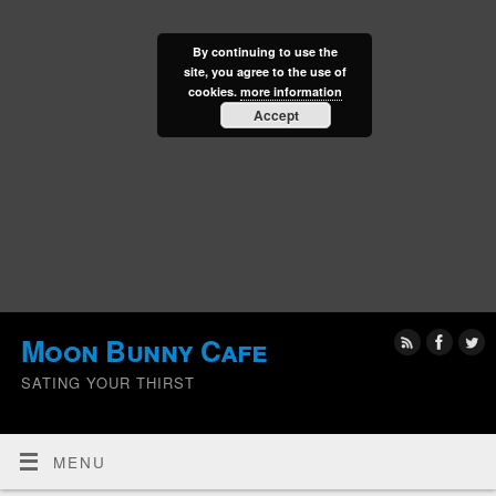
By continuing to use the
site, you agree to the use of
cookies.
more information
Accept
Moon Bunny Cafe
SATING YOUR THIRST
MENU