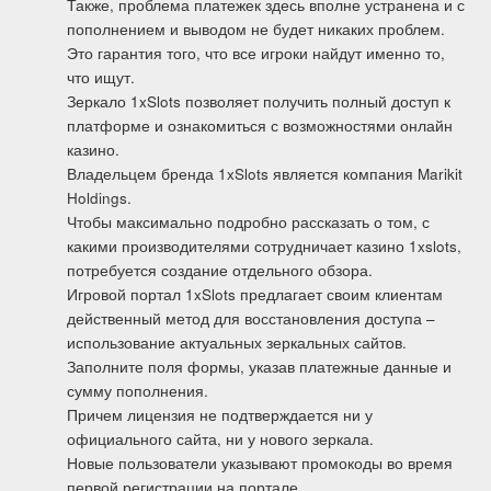
Также, проблема платежек здесь вполне устранена и с
пополнением и выводом не будет никаких проблем.
Это гарантия того, что все игроки найдут именно то,
что ищут.
Зеркало 1xSlots позволяет получить полный доступ к
платформе и ознакомиться с возможностями онлайн
казино.
Владельцем бренда 1xSlots является компания Marikit
Holdings.
Чтобы максимально подробно рассказать о том, с
какими производителями сотрудничает казино 1xslots,
потребуется создание отдельного обзора.
Игровой портал 1xSlots предлагает своим клиентам
действенный метод для восстановления доступа –
использование актуальных зеркальных сайтов.
Заполните поля формы, указав платежные данные и
сумму пополнения.
Причем лицензия не подтверждается ни у
официального сайта, ни у нового зеркала.
Новые пользователи указывают промокоды во время
первой регистрации на портале.