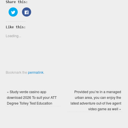
Share this:
Click
Click
to
to
share
share
on
on
Twitter
Facebook
Like this:
(Opens
(Opens
in
in
new
new
Loading...
window)
window)
Bookmark the
permalink
.
«
Study verde casino app
Provided you’re in a managed
download 2026 To suit your ATT
urban area, you can enjoy the
Degree Tolley Test Education
latest adventure out-of live agent
video game as well
»