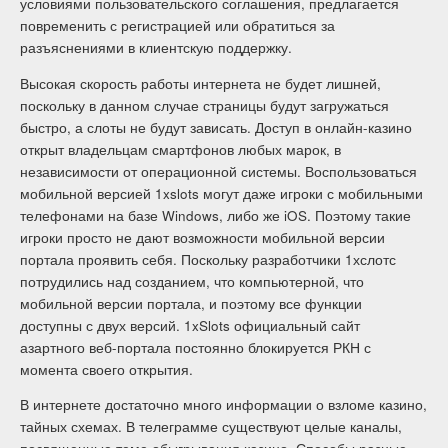
условиями пользовательского соглашения, предлагается
повременить с регистрацией или обратиться за
разъяснениями в клиентскую поддержку.
Высокая скорость работы интернета не будет лишней,
поскольку в данном случае страницы будут загружаться
быстро, а слоты не будут зависать. Доступ в онлайн-казино
открыт владельцам смартфонов любых марок, в
независимости от операционной системы. Воспользоваться
мобильной версией 1xslots могут даже игроки с мобильными
телефонами на базе Windows, либо же iOS. Поэтому такие
игроки просто не дают возможности мобильной версии
портала проявить себя. Поскольку разработчики 1хслотс
потрудились над созданием, что компьютерной, что
мобильной версии портала, и поэтому все функции
доступны с двух версий. 1xSlots официальный сайт
азартного веб-портала постоянно блокируется РКН с
момента своего открытия.
В интернете достаточно много информации о взломе казино,
тайных схемах. В телеграмме существуют целые каналы,