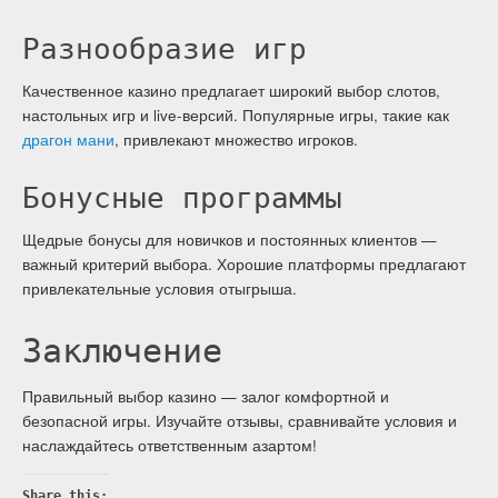
Разнообразие игр
Качественное казино предлагает широкий выбор слотов,
настольных игр и live-версий. Популярные игры, такие как
драгон мани
, привлекают множество игроков.
Бонусные программы
Щедрые бонусы для новичков и постоянных клиентов —
важный критерий выбора. Хорошие платформы предлагают
привлекательные условия отыгрыша.
Заключение
Правильный выбор казино — залог комфортной и
безопасной игры. Изучайте отзывы, сравнивайте условия и
наслаждайтесь ответственным азартом!
Share this: